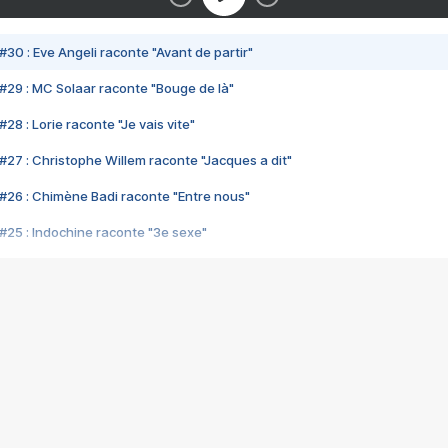
#30 : Eve Angeli raconte "Avant de partir"
#29 : MC Solaar raconte "Bouge de là"
28 : Lorie raconte "Je vais vite"
#27 : Christophe Willem raconte "Jacques a dit"
#26 : Chimène Badi raconte "Entre nous"
#25 : Indochine raconte "3e sexe"
#24 : Zaho raconte "C'est chelou"
#23 : Patrick Bruel raconte "Au café des délices"
#22 : Kyo raconte "Le chemin"
#21 : Nolwenn Leroy raconte "Cassé"
#20 : Patrick Hernandez raconte "Born to be alive"