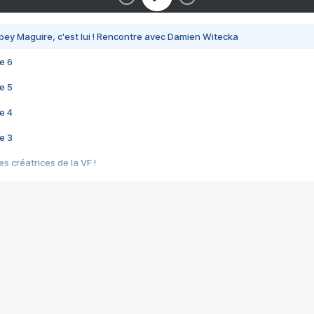
bey Maguire, c'est lui ! Rencontre avec Damien Witecka
e 6
e 5
e 4
e 3
s créatrices de la VF !
e 2
e 1
e Mektoub My Love arrive enfin ! Rencontre avec Shaïn Boumedine et Sal
i : après Toni en famille
elle réalise le bouleversant Dites lui que je l'aime