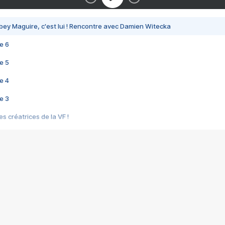
bey Maguire, c'est lui ! Rencontre avec Damien Witecka
e 6
e 5
e 4
e 3
s créatrices de la VF !
e 2
e 1
e Mektoub My Love arrive enfin ! Rencontre avec Shaïn Boumedine et Sal
i : après Toni en famille
elle réalise le bouleversant Dites lui que je l'aime