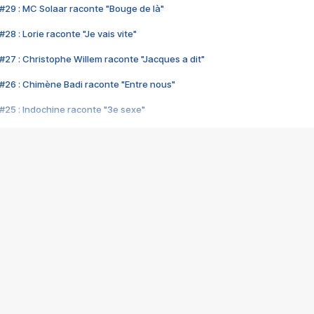
#29 : MC Solaar raconte "Bouge de là"
28 : Lorie raconte "Je vais vite"
#27 : Christophe Willem raconte "Jacques a dit"
#26 : Chimène Badi raconte "Entre nous"
#25 : Indochine raconte "3e sexe"
#24 : Zaho raconte "C'est chelou"
#23 : Patrick Bruel raconte "Au café des délices"
#22 : Kyo raconte "Le chemin"
#21 : Nolwenn Leroy raconte "Cassé"
#20 : Patrick Hernandez raconte "Born to be alive"
#19 : Lorie raconte "Près de moi"
#18 : Michael Jones raconte "A nos actes manqués" (avec Jean-Jacque
#17 : Khaled raconte "Aïcha"